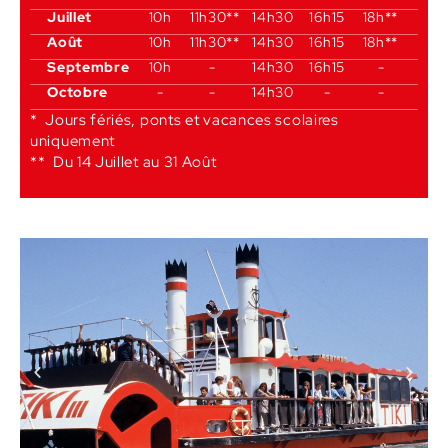
Juillet
10h
11h30**
14h30
16h15
18h**
Août
10h
11h30**
14h30
16h15
18h**
Septembre
10h
-
14h30
16h15
-
Octobre
-
-
14h30
-
-
* Jours fériés, ponts et vacances scolaires
uniquement
** Du 14 Juillet au 31 Août